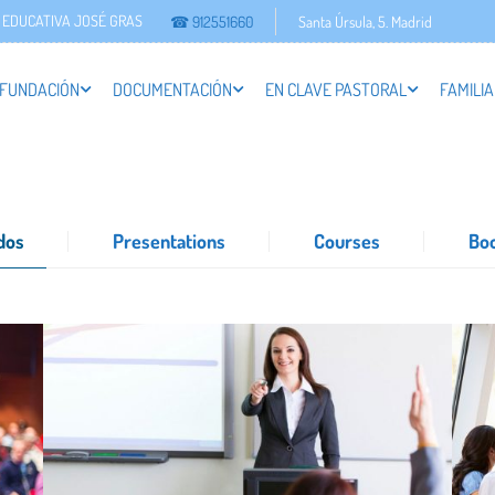
 EDUCATIVA JOSÉ GRAS
☎ 912551660
Santa Úrsula, 5. Madrid
 FUNDACIÓN
DOCUMENTACIÓN
EN CLAVE PASTORAL
FAMILIA
dos
Presentations
Courses
Bo